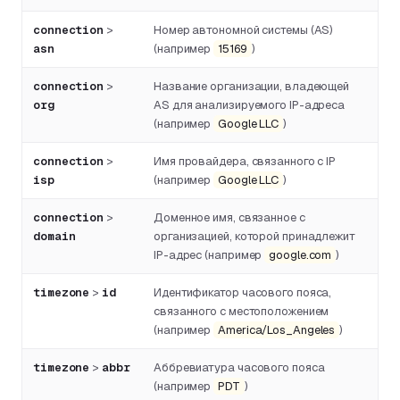
connection
>
Номер автономной системы (AS)
asn
(например
15169
)
connection
>
Название организации, владеющей
org
AS для анализируемого IP-адреса
(например
Google LLC
)
connection
>
Имя провайдера, связанного с IP
isp
(например
Google LLC
)
connection
>
Доменное имя, связанное с
domain
организацией, которой принадлежит
IP-адрес (например
google.com
)
timezone
>
id
Идентификатор часового пояса,
связанного с местоположением
(например
America/Los_Angeles
)
timezone
>
abbr
Аббревиатура часового пояса
(например
PDT
)