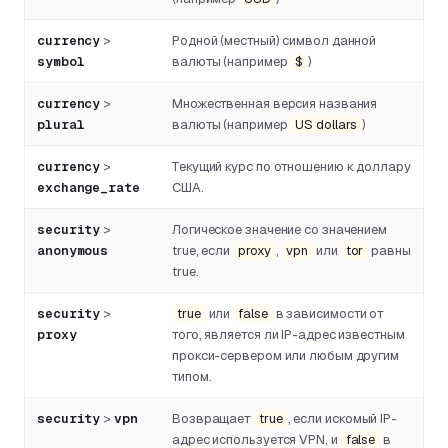
currency
>
Родной (местный) символ данной
symbol
валюты (например
$
)
currency
>
Множественная версия названия
plural
валюты (например
US dollars
)
currency
>
Текущий курс по отношению к доллару
exchange_rate
США.
security
>
Логическое значение со значением
anonymous
true, если
proxy
,
vpn
или
tor
равны
true.
security
>
true
или
false
в зависимости от
proxy
того, является ли IP-адрес известным
прокси-сервером или любым другим
типом.
security
>
vpn
Возвращает
true
, если искомый IP-
адрес используется VPN, и
false
в