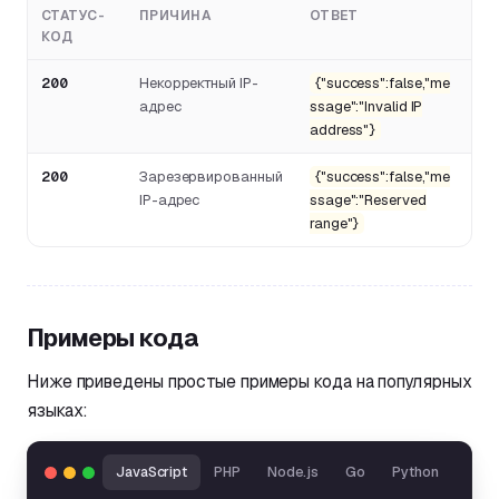
СТАТУС-
ПРИЧИНА
ОТВЕТ
КОД
200
Некорректный IP-
{"success":false,"me
адрес
ssage":"Invalid IP
address"}
200
Зарезервированный
{"success":false,"me
IP-адрес
ssage":"Reserved
range"}
Примеры кода
Ниже приведены простые примеры кода на популярных
языках:
JavaScript
PHP
Node.js
Go
Python
Java 