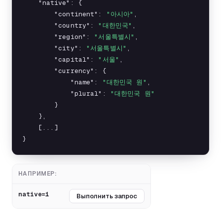
    "native": {

        "continent": 
"아시아"
,

        "country": 
"대한민국"
,

        "region": 
"서울특별시"
,

        "city": 
"서울특별시"
,

        "capital": 
"서울"
,

        "currency": {

            "name": 
"대한민국 원"
,

            "plural": 
"대한민국 원"
        }

    },

    [...]

}
НАПРИМЕР:
native=1
Выполнить запрос