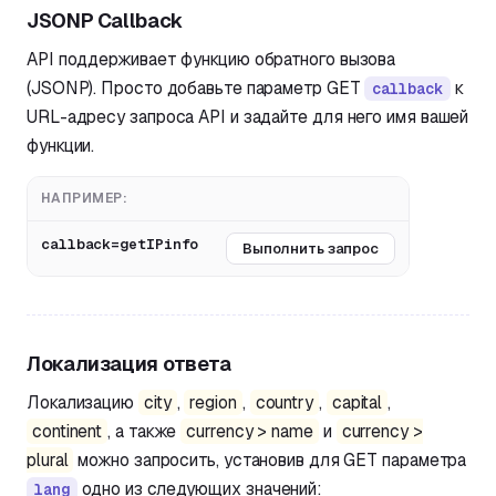
JSONP Callback
API поддерживает функцию обратного вызова
(JSONP). Просто добавьте параметр GET
к
callback
URL-адресу запроса API и задайте для него имя вашей
функции.
НАПРИМЕР:
callback=getIPinfo
Выполнить запрос
Локализация ответа
Локализацию
city
,
region
,
country
,
capital
,
continent
, а также
currency > name
и
currency >
plural
можно запросить, установив для GET параметра
одно из следующих значений:
lang