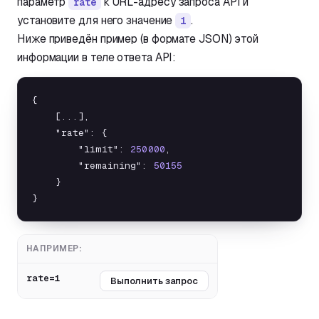
параметр
к URL-адресу запроса API и
rate
установите для него значение
.
1
Ниже приведён пример (в формате JSON) этой
информации в теле ответа API:
{

    [...],

    "rate": {

        "limit": 
250000
,

        "remaining": 
50155
    }

}
НАПРИМЕР:
rate=1
Выполнить запрос