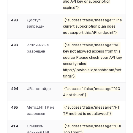
alid API key or subscription
expired"}
403
Доступ
{"success":false,"message":"The
запрещён
current subscription plan does
not support this API endpoint"}
403
Источник не
{"success":false,"message":"API
разрешён
key not allowed access from this
source. Please check your API key
security rules:
https://ipwhois.io/dashboard/set
tings"}
404
URL не найден
{"success":false,"message":"40
4 not found"}
405
Метод HTTP не
{"success":false,"message":"HT
разрешен
TP method is not allowed"}
414
Слишком
{"success":false,"message":"URI
длинный URI
Too Long"}