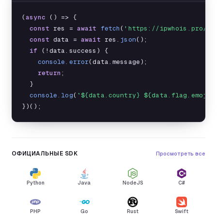
(
async
 () => {

const
res
 = 
await
fetch
(
'https://ipwhois.pro/?k
const
data
 = 
await
res
.
json
();

if
 (!
data
.success) {

console.error
(
data
.message);

return
;

  }

console.log
(
`${data.country} ${data.flag.emoji}
})();
ОФИЦИАЛЬНЫЕ SDK
Просмотреть все
Python
Java
NodeJS
C#
PHP
Go
Rust
Swift