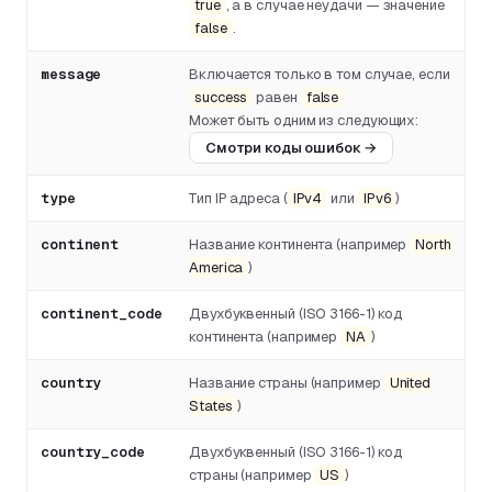
true
, а в случае неудачи — значение
false
.
message
Включается только в том случае, если
success
равен
false
Может быть одним из следующих:
Смотри коды ошибок
→
type
Тип IP адреса (
IPv4
или
IPv6
)
continent
Название континента (например
North
America
)
continent_code
Двухбуквенный (ISO 3166-1) код
континента (например
NA
)
country
Название страны (например
United
States
)
country_code
Двухбуквенный (ISO 3166-1) код
страны (например
US
)