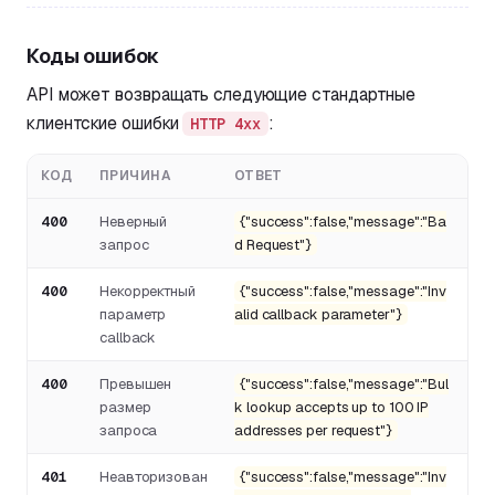
Коды ошибок
API может возвращать следующие стандартные
клиентские ошибки
:
HTTP 4xx
КОД
ПРИЧИНА
ОТВЕТ
400
Неверный
{"success":false,"message":"Ba
запрос
d Request"}
400
Некорректный
{"success":false,"message":"Inv
параметр
alid callback parameter"}
callback
400
Превышен
{"success":false,"message":"Bul
размер
k lookup accepts up to 100 IP
запроса
addresses per request"}
401
Неавторизован
{"success":false,"message":"Inv