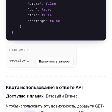
        "proxy": 
false
,

        "vpn": 
true
,

        "tor": 
false
,

        "hosting": 
false
    }

}
НАПРИМЕР:
security=1
Выполнить запрос
Квота использования в ответе API
Доступно в планах
: Базовый и Бизнес
Чтобы использовать эту возможность, добавьте GET-