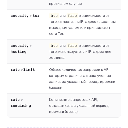
противном случае.
security
>
tor
true
или
false
в зависимости от
того, является ли IP-адрес известным
выходным узлом или принадлежит
сети Tor.
security
>
true
или
false
в зависимости от
hosting
того, используется ли IP-адрес для
хостинга.
rate
>
limit
Общее количество запросов к API,
которым ограничена ваша учетная
запись за указанный период времени
(месяц).
rate
>
Количество запросов к API,
remaining
оставшихся за указанный период
времени (месяц).