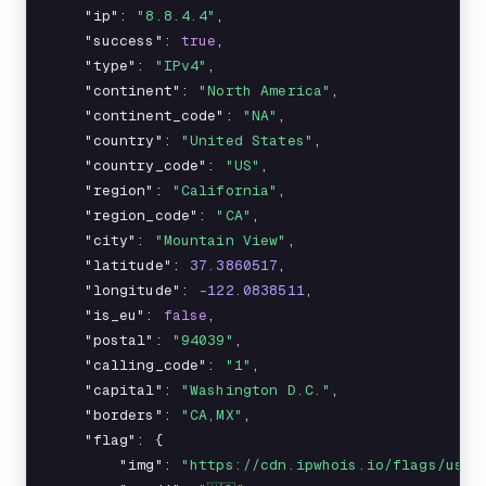
    "ip": 
"8.8.4.4"
,

    "success": 
true
,

    "type": 
"IPv4"
,

    "continent": 
"North America"
,

    "continent_code": 
"NA"
,

    "country": 
"United States"
,

    "country_code": 
"US"
,

    "region": 
"California"
,

    "region_code": 
"CA"
,

    "city": 
"Mountain View"
,

    "latitude": 
37.3860517
,

    "longitude": 
-122.0838511
,

    "is_eu": 
false
,

    "postal": 
"94039"
,

    "calling_code": 
"1"
,

    "capital": 
"Washington D.C."
,

    "borders": 
"CA,MX"
,

    "flag": {

        "img": 
"https://cdn.ipwhois.io/flags/us.s