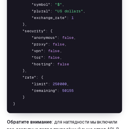
        "symbol": 
"$"
,

        "plural": 
"US dollars"
,

        "exchange_rate": 
1
    },

    "security": {

        "anonymous": 
false
,

        "proxy": 
false
,

        "vpn": 
false
,

        "tor": 
false
,

        "hosting": 
false
    },

    "rate": {

        "limit": 
250000
,

        "remaining": 
50155
    }

}
Обратите внимание
: для наглядности мы включили