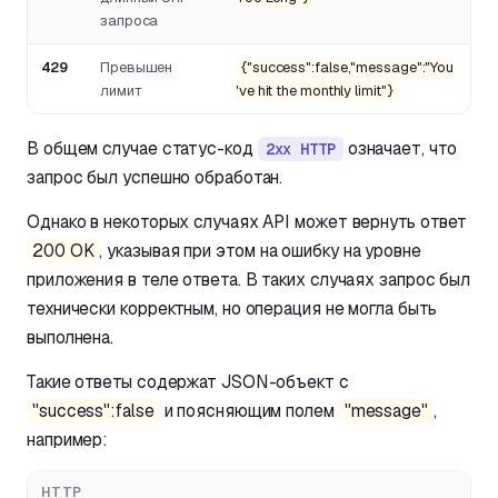
запроса
429
Превышен
{"success":false,"message":"You
лимит
've hit the monthly limit"}
В общем случае статус-код
означает, что
2xx HTTP
запрос был успешно обработан.
Однако в некоторых случаях API может вернуть ответ
200 OK
, указывая при этом на ошибку на уровне
приложения в теле ответа. В таких случаях запрос был
технически корректным, но операция не могла быть
выполнена.
Такие ответы содержат JSON-объект с
"success":false
и поясняющим полем
"message"
,
например:
HTTP