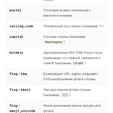
postal
Почтовый индекс, связанный с
местоположением.
calling_code
Телефонный код страны (например
1
)
capital
Столица страны (например
Washington
)
borders
Двухбуквенный (ISO 3166-1) код стран,
граничащих со страной, связанной с
этим IP (например
CA,MX
)
flag
>
img
Возвращает URL-адрес, ведущий к
SVG изображению флага страны.
flag
>
emoji
Эмодзи-версия флага страны
(например
🇺🇸
)
flag
>
Юникод значение значка эмодзи для
emoji_unicode
флага.