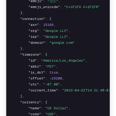
        "emoji": 
"🇺🇸"
,

        "emoji_unicode": 
"U+1F1FA U+1F1F8"
    },

    "connection": {

        "asn": 
15169
,

        "org": 
"Google LLC"
,

        "isp": 
"Google LLC"
,

        "domain": 
"google.com"
    },

    "timezone": {

        "id": 
"America/Los_Angeles"
,

        "abbr": 
"PDT"
,

        "is_dst": 
true
,

        "offset": 
-25200
,

        "utc": 
"-07:00"
,

        "current_time": 
"2022-04-22T14:31:48-07:0
    },

    "currency": {

        "name": 
"US Dollar"
,

        "code": 
"USD"
,
