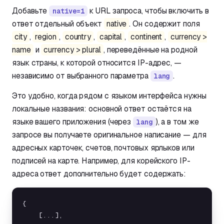
Добавьте
к URL запроса, чтобы включить в
native=1
ответ отдельный объект
native
. Он содержит поля
city
,
region
,
country
,
capital
,
continent
,
currency >
name
и
currency > plural
, переведённые на родной
язык страны, к которой относится IP-адрес, —
независимо от выбранного параметра
.
lang
Это удобно, когда рядом с языком интерфейса нужны
локальные названия: основной ответ остаётся на
языке вашего приложения (через
), а в том же
lang
запросе вы получаете оригинальное написание — для
адресных карточек, счетов, почтовых ярлыков или
подписей на карте. Например, для корейского IP-
адреса ответ дополнительно будет содержать:
{

    [...],
