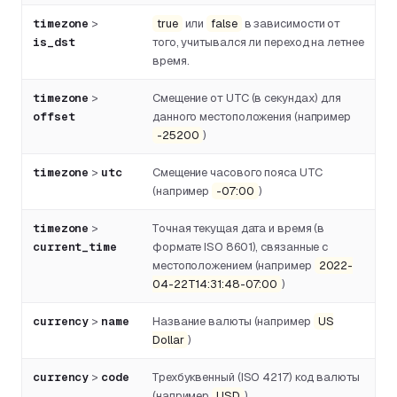
timezone
>
true
или
false
в зависимости от
is_dst
того, учитывался ли переход на летнее
время.
timezone
>
Смещение от UTC (в секундах) для
offset
данного местоположения (например
-25200
)
timezone
>
utc
Смещение часового пояса UTC
(например
-07:00
)
timezone
>
Точная текущая дата и время (в
current_time
формате ISO 8601), связанные с
местоположением (например
2022-
04-22T14:31:48-07:00
)
currency
>
name
Название валюты (например
US
Dollar
)
currency
>
code
Трехбуквенный (ISO 4217) код валюты
(например
USD
)