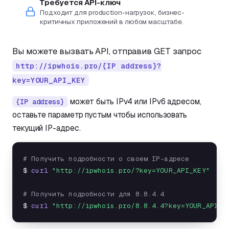
Требуется API-ключ
Подходит для production-нагрузок, бизнес-
критичных приложений в любом масштабе.
Вы можете вызвать API, отправив GET запрос
http://ipwhois.pro/{IP address}?
key=YOUR_API_KEY
может быть IPv4 или IPv6 адресом,
{IP address}
оставьте параметр пустым чтобы использовать
текущий IP-адрес.
# Получить подробности о своем IP-адресе
$ 
curl
"http://ipwhois.pro/?key=YOUR_API_KEY"
# Получить подробности для 8.8.4.4
$ 
curl
"http://ipwhois.pro/8.8.4.4?key=YOUR_API_K