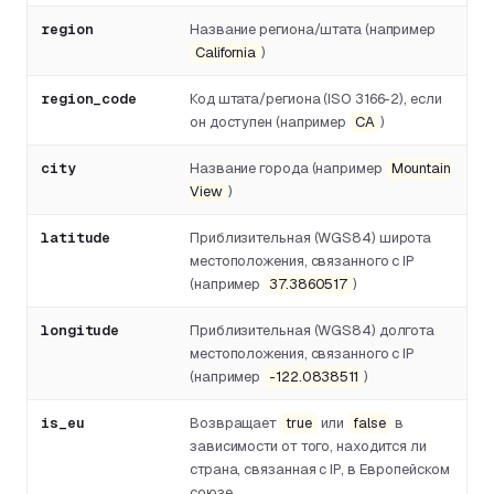
region
Название региона/штата (например
California
)
region_code
Код штата/региона (ISO 3166-2), если
он доступен (например
CA
)
city
Название города (например
Mountain
View
)
latitude
Приблизительная (WGS84) широта
местоположения, связанного с IP
(например
37.3860517
)
longitude
Приблизительная (WGS84) долгота
местоположения, связанного с IP
(например
-122.0838511
)
is_eu
Возвращает
true
или
false
в
зависимости от того, находится ли
страна, связанная с IP, в Европейском
союзе.